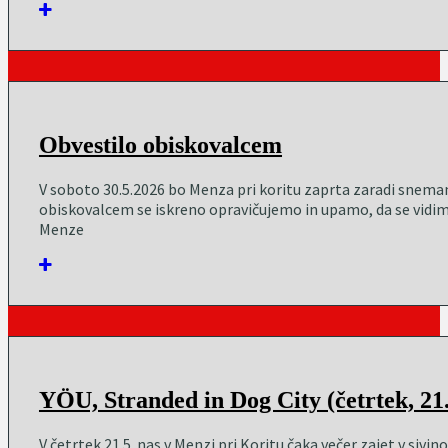
Obvestilo obiskovalcem
V soboto 30.5.2026 bo Menza pri koritu zaprta zaradi snema
obiskovalcem se iskreno opravičujemo in upamo, da se vidimo
Menze
YÖU, Stranded in Dog City (četrtek, 21
V četrtek 21.5. nas v Menzi pri Koritu čaka večer zajet v sivi