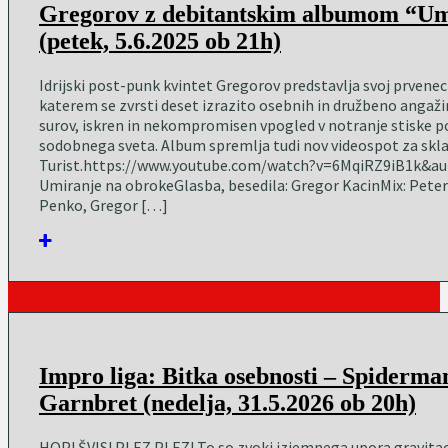
Gregorov z debitantskim albumom “Um
(petek, 5.6.2025 ob 21h)
Idrijski post-punk kvintet Gregorov predstavlja svoj prvene
katerem se zvrsti deset izrazito osebnih in družbeno angaž
surov, iskren in nekompromisen vpogled v notranje stiske p
sodobnega sveta. Album spremlja tudi nov videospot za skl
Turist.https://www.youtube.com/watch?v=6MqiRZ9iB1k&au
Umiranje na obrokeGlasba, besedila: Gregor KacinMix: Pete
Penko, Gregor […]
Impro liga: Bitka osebnosti – Spiderma
Garnbret (nedelja, 31.5.2026 ob 20h)
HOP! ŠVIS! PLEZ PLEZ! To so zvoki izjemnega upora gravitaciji