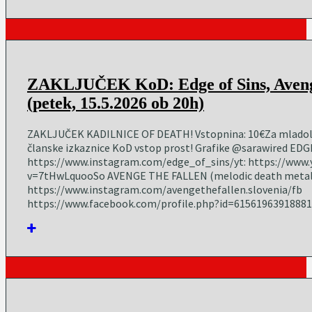
ZAKLJUČEK KoD: Edge of Sins, Aveng
(petek, 15.5.2026 ob 20h)
ZAKLJUČEK KADILNICE OF DEATH! Vstopnina: 10€Za mladole
članske izkaznice KoD vstop prost! Grafike @sarawired EDG
https://www.instagram.com/edge_of_sins/yt: https://www
v=7tHwLquooSo AVENGE THE FALLEN (melodic death metal)
https://www.instagram.com/avengethefallen.slovenia/fb
https://www.facebook.com/profile.php?id=61561963918881