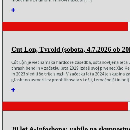
Cut Lon, Tvrold (sobota, 4.7.2026 ob 20
Cút Lộn je vietnamska hardcore zasedba, ustanovljena leta 2
thrash bend in v začetku leta 2019 izdali svoj prvenec Xào K
in 2023 sledili še trije singli. V začetku leta 2024 je skupina 
glasbeno usmeritev preoblikovala v težji, temačnejši in bolj
20 let A-Infoshopa: vabilo na skupnostn