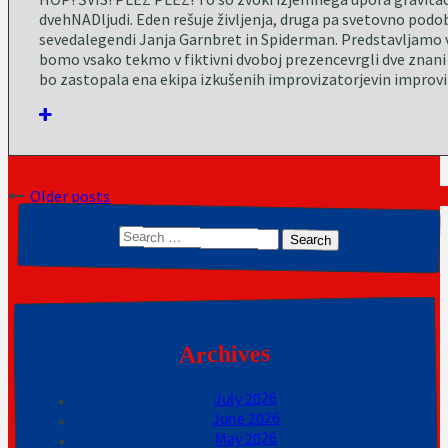
dvehNADljudi. Eden rešuje življenja, druga pa svetovno podo
sevedalegendi Janja Garnbret in Spiderman. Predstavljam
bomo vsako tekmo v fiktivni dvoboj prezencevrgli dve znan
bo zastopala ena ekipa izkušenih improvizatorjevin improvi
Posts
Older posts
navigation
Search
for:
Archives
July 2026
June 2026
May 2026