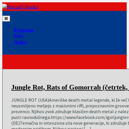
Skip
to
content
Program
Info
Arhiv
Jungle Rot, Rats of Gomorrah (četrtek, 
JUNGLE ROT (USA)Ameriške death metal legende, ki že več k
neusmiljeno meljejo z masivnimi riffi, prepoznavnim groov
prezenco. Njihov zvok združuje klasičen death metal z nalezlj
pusti ravnodušnega.https://www.facebook.com/igotjung
(DE)Temačna in intenzivna sila nove generacije, ki združuje
modernim pridihom. Njihovi nastopi […]