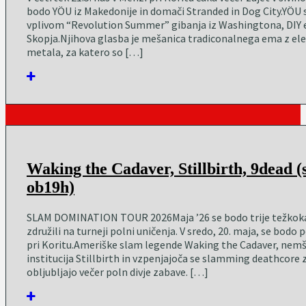
bodo YÖU iz Makedonije in domači Stranded in Dog City.YÖU 
vplivom “Revolution Summer” gibanja iz Washingtona, DIY et
Skopja.Njihova glasba je mešanica tradiconalnega ema z el
metala, za katero so […]
Waking the Cadaver, Stillbirth, 9dead (
ob19h)
SLAM DOMINATION TOUR 2026Maja ’26 se bodo trije težkoka
združili na turneji polni uničenja. V sredo, 20. maja, se bodo 
pri Koritu.Ameriške slam legende Waking the Cadaver, nemš
institucija Stillbirth in vzpenjajoča se slamming deathcore
obljubljajo večer poln divje zabave. […]