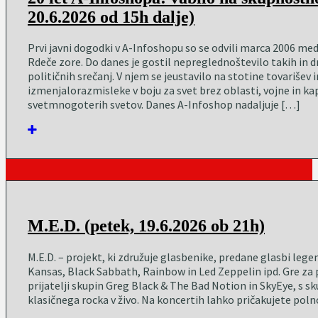
20.6.2026 od 15h dalje)
Prvi javni dogodki v A-Infoshopu so se odvili marca 2006 m
Rdeče zore. Do danes je gostil nepreglednoštevilo takih in 
političnih srečanj. V njem se jeustavilo na stotine tovarišev i
izmenjalorazmisleke v boju za svet brez oblasti, vojne in ka
svetmnogoterih svetov. Danes A-Infoshop nadaljuje […]
M.E.D. (petek, 19.6.2026 ob 21h)
M.E.D. – projekt, ki združuje glasbenike, predane glasbi lege
Kansas, Black Sabbath, Rainbow in Led Zeppelin ipd. Gre za p
prijatelji skupin Greg Black & The Bad Notion in SkyEye, s s
klasičnega rocka v živo. Na koncertih lahko pričakujete pol