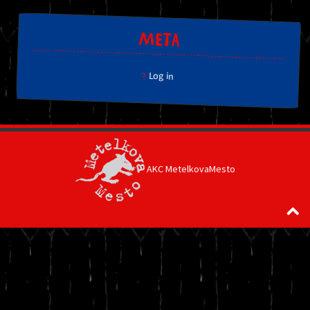
META
Log in
AKC MetelkovaMesto