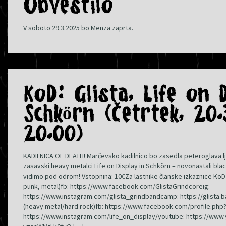
Obvestilo
V soboto 29.3.2025 bo Menza zaprta.
KoD: Glista, Life on D
Schkörn (Četrtek, 20
20.00)
KADILNICA OF DEATH! Marčevsko kadilnico bo zasedla peteroglava lj
zasavski heavy metalci Life on Display in Schkörn – novonastali bla
vidimo pod odrom! Vstopnina: 10€Za lastnike članske izkaznice KoD
punk, metal)fb: https://www.facebook.com/GlistaGrindcoreig:
https://www.instagram.com/glista_grindbandcamp: https://glista.
(heavy metal/hard rock)fb: https://www.facebook.com/profile.php
https://www.instagram.com/life_on_display/youtube: https://ww