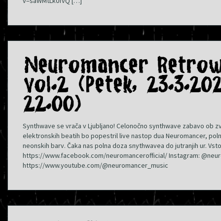
v=saWMtLk0fvQ […]
Neuromancer Retrow
vol.2 (Petek, 23.3.20
22.00)
Synthwave se vrača v Ljubljano! Celonočno synthwave zabavo ob zv
elektronskih beatih bo popestril live nastop dua Neuromancer, poln 
neonskih barv. Čaka nas polna doza snythwavea do jutranjih ur. Vst
https://www.facebook.com/neuromancerofficial/ Instagram: @neuro
https://www.youtube.com/@neuromancer_music