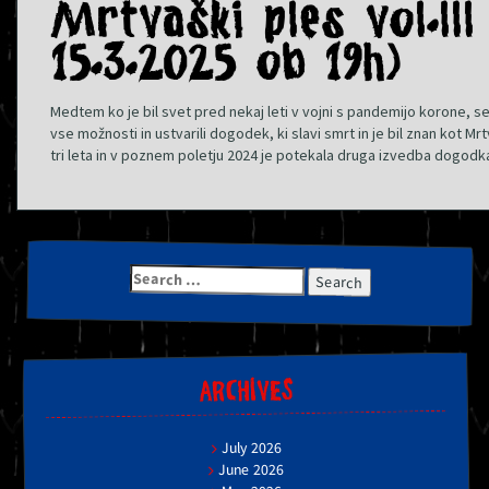
Mrtvaški ples vol.lll
15.3.2025 ob 19h)
Medtem ko je bil svet pred nekaj leti v vojni s pandemijo korone, se 
vse možnosti in ustvarili dogodek, ki slavi smrt in je bil znan kot Mrt
tri leta in v poznem poletju 2024 je potekala druga izvedba dogod
Search
for:
ARCHIVES
July 2026
June 2026