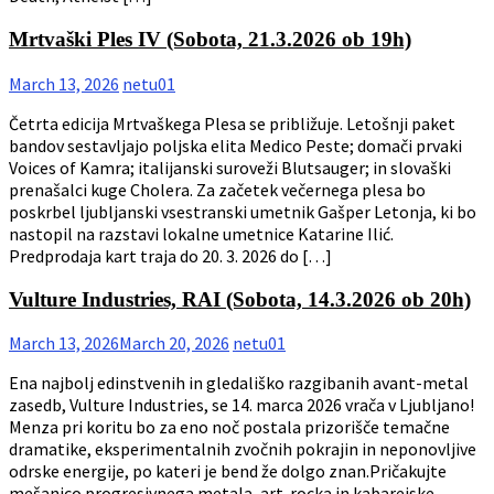
Mrtvaški Ples IV (Sobota, 21.3.2026 ob 19h)
March 13, 2026
netu01
Četrta edicija Mrtvaškega Plesa se približuje. Letošnji paket
bandov sestavljajo poljska elita Medico Peste; domači prvaki
Voices of Kamra; italijanski suroveži Blutsauger; in slovaški
prenašalci kuge Cholera. Za začetek večernega plesa bo
poskrbel ljubljanski vsestranski umetnik Gašper Letonja, ki bo
nastopil na razstavi lokalne umetnice Katarine Ilić.
Predprodaja kart traja do 20. 3. 2026 do […]
Vulture Industries, RAI (Sobota, 14.3.2026 ob 20h)
March 13, 2026
March 20, 2026
netu01
Ena najbolj edinstvenih in gledališko razgibanih avant-metal
zasedb, Vulture Industries, se 14. marca 2026 vrača v Ljubljano!
Menza pri koritu bo za eno noč postala prizorišče temačne
dramatike, eksperimentalnih zvočnih pokrajin in neponovljive
odrske energije, po kateri je bend že dolgo znan.Pričakujte
mešanico progresivnega metala, art-rocka in kabarejske