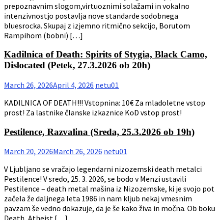
prepoznavnim slogom,virtuoznimi solažami in vokalno
intenzivnostjo postavlja nove standarde sodobnega
bluesrocka. Skupaj z izjemno ritmično sekcijo, Borutom
Rampihom (bobni) […]
Kadilnica of Death: Spirits of Stygia, Black Camo,
Dislocated (Petek, 27.3.2026 ob 20h)
March 26, 2026
April 4, 2026
netu01
KADILNICA OF DEATH!!! Vstopnina: 10€ Za mladoletne vstop
prost! Za lastnike članske izkaznice KoD vstop prost!
Pestilence, Razvalina (Sreda, 25.3.2026 ob 19h)
March 20, 2026
March 26, 2026
netu01
V Ljubljano se vračajo legendarni nizozemski death metalci
Pestilence! V sredo, 25. 3. 2026, se bodo v Menzi ustavili
Pestilence – death metal mašina iz Nizozemske, ki je svojo pot
začela že daljnega leta 1986 in nam kljub nekaj vmesnim
pavzam še vedno dokazuje, da je še kako živa in močna. Ob boku
Death, Atheist […]