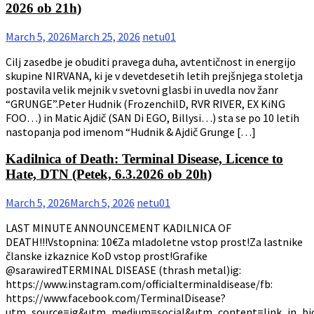
2026 ob 21h)
March 5, 2026
March 25, 2026
netu01
Cilj zasedbe je obuditi pravega duha, avtentičnost in energijo
skupine NIRVANA, ki je v devetdesetih letih prejšnjega stoletja
postavila velik mejnik v svetovni glasbi in uvedla nov žanr
“GRUNGE”.Peter Hudnik (FrozenchilD, RVR RIVER, EX KiNG
FOO…) in Matic Ajdič (SAN Di EGO, Billysi…) sta se po 10 letih
nastopanja pod imenom “Hudnik & Ajdič Grunge […]
Kadilnica of Death: Terminal Disease, Licence to
Hate, DTN (Petek, 6.3.2026 ob 20h)
March 5, 2026
March 5, 2026
netu01
LAST MINUTE ANNOUNCEMENT KADILNICA OF
DEATH!!!Vstopnina: 10€Za mladoletne vstop prost!Za lastnike
članske izkaznice KoD vstop prost!Grafike
@sarawiredTERMINAL DISEASE (thrash metal)ig:
https://www.instagram.com/officialterminaldisease/fb:
https://www.facebook.com/TerminalDisease?
utm_source=ig&utm_medium=social&utm_content=link_in_bi