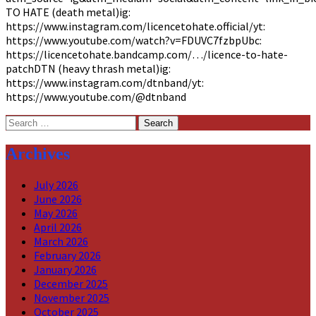
TO HATE (death metal)ig:
https://www.instagram.com/licencetohate.official/yt:
https://www.youtube.com/watch?v=FDUVC7fzbpUbc:
https://licencetohate.bandcamp.com/…/licence-to-hate-
patchDTN (heavy thrash metal)ig:
https://www.instagram.com/dtnband/yt:
https://www.youtube.com/@dtnband
Search
for:
Archives
July 2026
June 2026
May 2026
April 2026
March 2026
February 2026
January 2026
December 2025
November 2025
October 2025