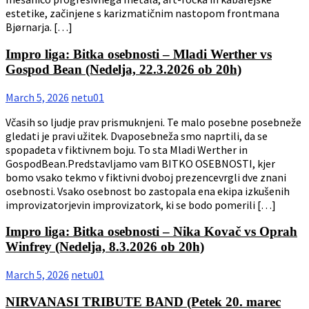
estetike, začinjene s karizmatičnim nastopom frontmana
Bjørnarja. […]
Impro liga: Bitka osebnosti – Mladi Werther vs
Gospod Bean (Nedelja, 22.3.2026 ob 20h)
March 5, 2026
netu01
Včasih so ljudje prav prismuknjeni. Te malo posebne posebneže
gledati je pravi užitek. Dvaposebneža smo naprtili, da se
spopadeta v fiktivnem boju. To sta Mladi Werther in
GospodBean.Predstavljamo vam BITKO OSEBNOSTI, kjer
bomo vsako tekmo v fiktivni dvoboj prezencevrgli dve znani
osebnosti. Vsako osebnost bo zastopala ena ekipa izkušenih
improvizatorjevin improvizatork, ki se bodo pomerili […]
Impro liga: Bitka osebnosti – Nika Kovač vs Oprah
Winfrey (Nedelja, 8.3.2026 ob 20h)
March 5, 2026
netu01
NIRVANASI TRIBUTE BAND (Petek 20. marec