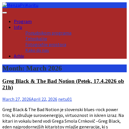
Skip
to
content
Program
Info
Ponudnikom programa
Tehnikalije
Fotografije prostora
Kako do nas
Arhiv
Month:
March 2026
Greg Black & The Bad Notion (Petek, 17.4.2026 ob
21h)
March 27, 2026
April 22, 2026
netu01
Greg Black & The Bad Notion je slovenski blues-rock power
trio, ki združuje surovoenergijo, virtuoznost in iskren izraz. Na
kitari in vokalu bend vodi Grega Smola Crnkovič –Greg Black,
eden najprodornejših kitaristov mlajše generacije, ki s