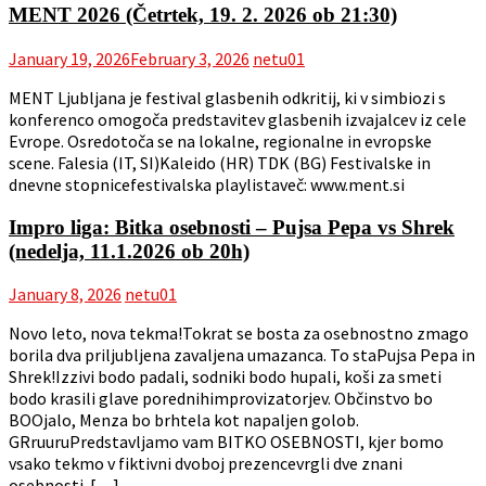
MENT 2026 (Četrtek, 19. 2. 2026 ob 21:30)
January 19, 2026
February 3, 2026
netu01
MENT Ljubljana je festival glasbenih odkritij, ki v simbiozi s
konferenco omogoča predstavitev glasbenih izvajalcev iz cele
Evrope. Osredotoča se na lokalne, regionalne in evropske
scene. Falesia (IT, SI)Kaleido (HR) TDK (BG) Festivalske in
dnevne stopnicefestivalska playlistaveč: www.ment.si
Impro liga: Bitka osebnosti – Pujsa Pepa vs Shrek
(nedelja, 11.1.2026 ob 20h)
January 8, 2026
netu01
Novo leto, nova tekma!Tokrat se bosta za osebnostno zmago
borila dva priljubljena zavaljena umazanca. To staPujsa Pepa in
Shrek!Izzivi bodo padali, sodniki bodo hupali, koši za smeti
bodo krasili glave porednihimprovizatorjev. Občinstvo bo
BOOjalo, Menza bo brhtela kot napaljen golob.
GRruuruPredstavljamo vam BITKO OSEBNOSTI, kjer bomo
vsako tekmo v fiktivni dvoboj prezencevrgli dve znani
osebnosti. […]