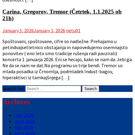
Carina, Gregorov, Tremor (Četrtek, 1.1.2025 ob
21h)
January 1, 2026
January 1, 2026
netu01
Spoštovani, spoštovane, cifre so nadležne. Prehajamo u
petindvajsetletnico obstajanja in napovedujemo osemnajsto
ponovitev ( eno leto smo tradicije rušenja radi pavzirali)
koncerta 1. januarja 2026. Eni se hecajo, kako se nam da. Jebi ga.
Ne da se nam ne dat.Na programu so trije bendi. Tremor so
mlada posadka iz Črnomlja, podmladek Indust-bagov,
hiperaktivci iz tamkajšnjega […]
Search for:
Archives
July 2026
June 2026
May 2026
April 2026