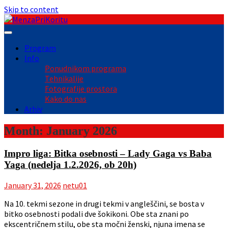
Skip to content
Program
Info
Ponudnikom programa
Tehnikalije
Fotografije prostora
Kako do nas
Arhiv
Month:
January 2026
Impro liga: Bitka osebnosti – Lady Gaga vs Baba
Yaga (nedelja 1.2.2026, ob 20h)
January 31, 2026
netu01
Na 10. tekmi sezone in drugi tekmi v angleščini, se bosta v
bitko osebnosti podali dve šokikoni. Obe sta znani po
ekscentričnem stilu, obe sta močni ženski, njuna imena se