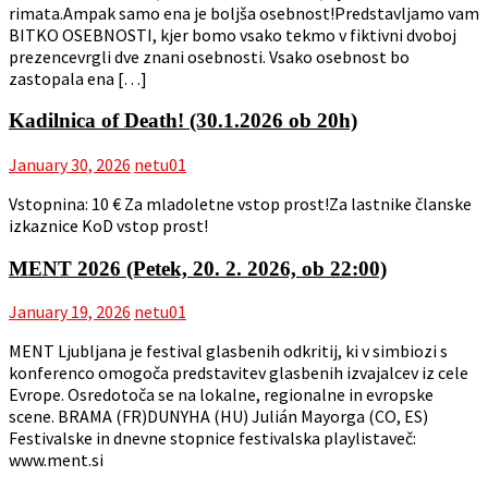
rimata.Ampak samo ena je boljša osebnost!Predstavljamo vam
BITKO OSEBNOSTI, kjer bomo vsako tekmo v fiktivni dvoboj
prezencevrgli dve znani osebnosti. Vsako osebnost bo
zastopala ena […]
Kadilnica of Death! (30.1.2026 ob 20h)
January 30, 2026
netu01
Vstopnina: 10 € Za mladoletne vstop prost!Za lastnike članske
izkaznice KoD vstop prost!
MENT 2026 (Petek, 20. 2. 2026, ob 22:00)
January 19, 2026
netu01
MENT Ljubljana je festival glasbenih odkritij, ki v simbiozi s
konferenco omogoča predstavitev glasbenih izvajalcev iz cele
Evrope. Osredotoča se na lokalne, regionalne in evropske
scene. BRAMA (FR)DUNYHA (HU) Julián Mayorga (CO, ES)
Festivalske in dnevne stopnice festivalska playlistaveč:
www.ment.si