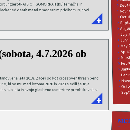
gotjunglerotRATS OF GOMORRAH (DE)Temačna in
Dece
 blackened death metal z modernim pridihom. Njihovi
Nove
Octob
Sept
Augus
July 
June
May 
(sobota, 4.7.2026 ob
April
Marc
Febr
Janu
Dece
anovljena leta 2018. Začeli so kot crossover thrash bend
Nove
 Ke, ki so mu med letoma 2020 in 2023 sledili še trije
Octo
jala vokalista in svojo glasbeno usmeritev preoblikovala v
Sept
ME