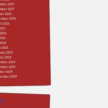
mber 2025
mber 2025
er 2025
ember 2025
t 2025
2025
 2025
2025
 2025
h 2025
uary 2025
ary 2025
mber 2024
mber 2024
ber 2024
ember 2024
TA