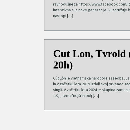
ravnodušnega.https://www.facebook.com/i
intenzivna sila nove generacije, ki združuje
nastopi […]
Cut Lon, Tvrold 
20h)
Cút Lộn je vietnamska hardcore zasedba, ust
in v začetku leta 2019 izdali svoj prvenec Xào
singli. V začetku leta 2024 je skupina zamen
težji, temačnejši in bolj […]