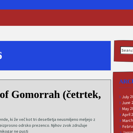
Searc
6
for:
ARC
 of Gomorrah (četrtek,
July 2
June 
May 2
April 
e, ki že več kot tri desetletja neusmiljeno meljejo z
March
neizprosno odrsko prezenco. Njihov zvok združuje
Febru
 nikogar ne pusti
Janua