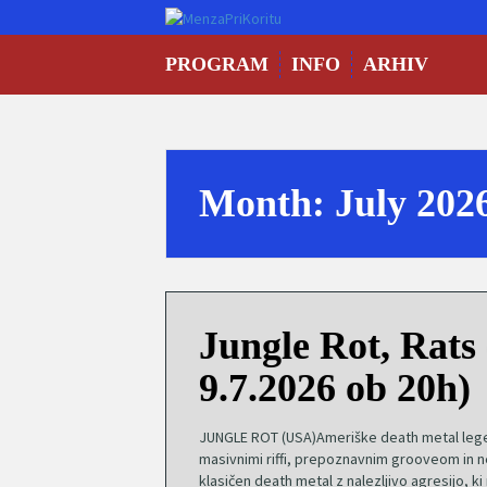
Skip
to
content
PROGRAM
INFO
ARHIV
Month:
July 202
Jungle Rot, Rats
9.7.2026 ob 20h)
JUNGLE ROT (USA)Ameriške death metal legend
masivnimi riffi, prepoznavnim grooveom in 
klasičen death metal z nalezljivo agresijo, ki