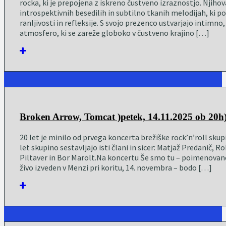
rocka, ki je prepojena z iskreno čustveno izraznostjo. Njiho
introspektivnih besedilih in subtilno tkanih melodijah, ki po
ranljivosti in refleksije. S svojo prezenco ustvarjajo intimn
atmosfero, ki se zareže globoko v čustveno krajino […]
Broken Arrow, Tomcat )petek, 14.11.2025 ob 20h
20 let je minilo od prvega koncerta brežiške rock’n’roll sku
let skupino sestavljajo isti člani in sicer: Matjaž Predanič, 
Piltaver in Bor Marolt.Na koncertu Še smo tu – poimenovan
živo izveden v Menzi pri koritu, 14. novembra – bodo […]