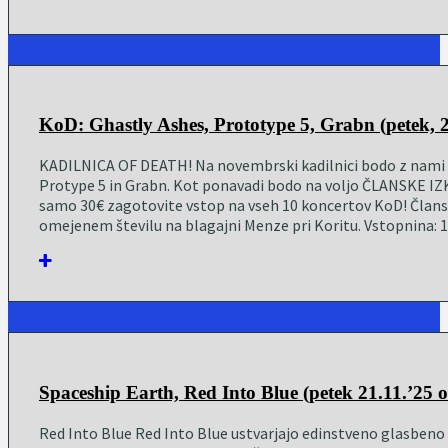
KoD: Ghastly Ashes, Prototype 5, Grabn (petek, 2
KADILNICA OF DEATH! Na novembrski kadilnici bodo z nami 
Protype 5 in Grabn. Kot ponavadi bodo na voljo ČLANSKE IZK
samo 30€ zagotovite vstop na vseh 10 koncertov KoD! Člansk
omejenem številu na blagajni Menze pri Koritu. Vstopnina: 
Spaceship Earth, Red Into Blue (petek 21.11.’25 
Red Into Blue Red Into Blue ustvarjajo edinstveno glasbeno