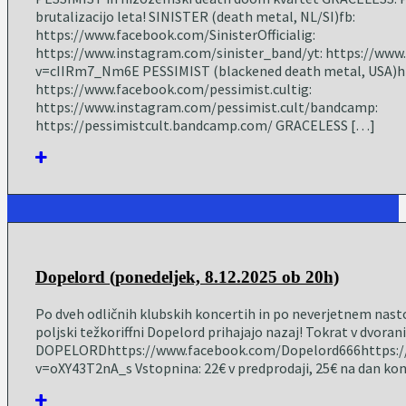
brutalizacijo leta! SINISTER (death metal, NL/SI)fb:
https://www.facebook.com/SinisterOfficialig:
https://www.instagram.com/sinister_band/yt: https://ww
v=cIIRm7_Nm6E PESSIMIST (blackened death metal, USA)ht
https://www.facebook.com/pessimist.cultig:
https://www.instagram.com/pessimist.cult/bandcamp:
https://pessimistcult.bandcamp.com/ GRACELESS […]
Dopelord (ponedeljek, 8.12.2025 ob 20h)
Po dveh odličnih klubskih koncertih in po neverjetnem nast
poljski težkoriffni Dopelord prihajajo nazaj! Tokrat v dvoran
DOPELORDhttps://www.facebook.com/Dopelord666https:/
v=oXY43T2nA_s Vstopnina: 22€ v predprodaji, 25€ na dan ko