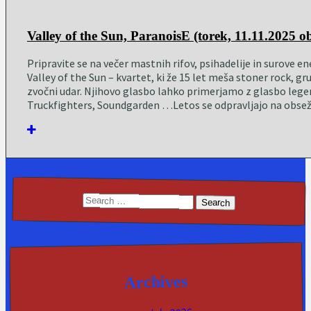
Valley of the Sun, ParanoisE (torek, 11.11.2025 o
Pripravite se na večer mastnih rifov, psihadelije in surove en
Valley of the Sun – kvartet, ki že 15 let meša stoner rock, g
zvočni udar. Njihovo glasbo lahko primerjamo z glasbo lege
Truckfighters, Soundgarden …Letos se odpravljajo na obsež
Search
for:
Archives