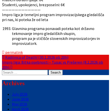
Študenti, upokojenci, brezposelni: 6€
————————————
Impro liga je temeljni program improvizacijskega gledališča
pri nas, ki poteka že od leta
Glavnina programa ponavadi poteka kot državno
tekmovanje impro gledaliških skupin,
program pa je stičišče slovenskih improvizatorjev in
improvizatork.
permalink
Post
Kadilnica of Death! (30.1.2026 ob 20h)
Impro liga: Bitka osebnosti – Tupac vs Prešeren (8.2.2026 ob
navigation
20h)
Search
for:
Archives
July 2026
June 2026
May 2026
April 2026