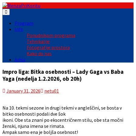
Skip
to
content
Program
Info
Ponudnikom programa
Tehnikalije
Fotografije prostora
Kako do nas
Arhiv
Impro liga: Bitka osebnosti – Lady Gaga vs Baba
Yaga (nedelja 1.2.2026, ob 20h)
January 31, 2026
netu01
Na 10. tekmi sezone in drugi tekmi v angleščini, se bosta v
bitko osebnosti podali dve šok
ikoni. Obe sta znani po ekscentričnem stilu, obe sta močni
ženski, njuna imena se rimata.
Ampak samo ena je boljša osebnost!