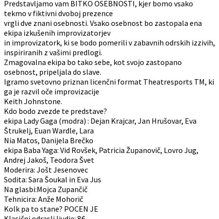
Predstavljamo vam BITKO OSEBNOSTI, kjer bomo vsako
tekmo v fiktivni dvoboj prezence
vrgli dve znani osebnosti. Vsako osebnost bo zastopala ena
ekipa izkušenih improvizatorjev
in improvizatork, ki se bodo pomerili v zabavnih odrskih izzivih,
inspiriranih z vašimi predlogi.
Zmagovalna ekipa bo tako sebe, kot svojo zastopano
osebnost, pripeljala do slave.
Igramo svetovno priznan licenčni format Theatresports TM, ki
ga je razvil oče improvizacije
Keith Johnstone.
Kdo bodo zvezde te predstave?
ekipa Lady Gaga (modra) : Dejan Krajcar, Jan Hrušovar, Eva
Štrukelj, Euan Wardle, Lara
Nia Matos, Danijela Brečko
ekipa Baba Yaga: Vid Rovšek, Patricia Županovič, Lovro Jug,
Andrej Jakoš, Teodora Švet
Moderira: Jošt Jesenovec
Sodita: Sara Šoukal in Eva Jus
Na glasbi:Mojca Zupančič
Tehnicira: Anže Mohorič
Kolk pa to stane? POCEN JE
Klasični odrasli ljudje: 8€