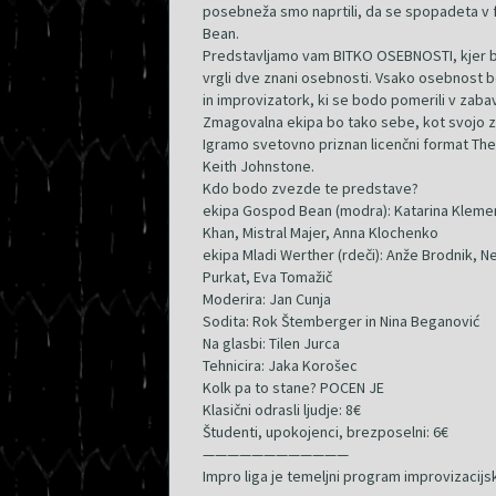
posebneža smo naprtili, da se spopadeta v f
Bean.
Predstavljamo vam BITKO OSEBNOSTI, kjer b
vrgli dve znani osebnosti. Vsako osebnost b
in improvizatork, ki se bodo pomerili v zabavn
Zmagovalna ekipa bo tako sebe, kot svojo z
Igramo svetovno priznan licenčni format Thea
Keith Johnstone.
Kdo bodo zvezde te predstave?
ekipa Gospod Bean (modra): Katarina Klemenč
Khan, Mistral Majer, Anna Klochenko
ekipa Mladi Werther (rdeči): Anže Brodnik, Ne
Purkat, Eva Tomažič
Moderira: Jan Cunja
Sodita: Rok Štemberger in Nina Beganović
Na glasbi: Tilen Jurca
Tehnicira: Jaka Korošec
Kolk pa to stane? POCEN JE
Klasični odrasli ljudje: 8€
Študenti, upokojenci, brezposelni: 6€
————————————
Impro liga je temeljni program improvizacijsk