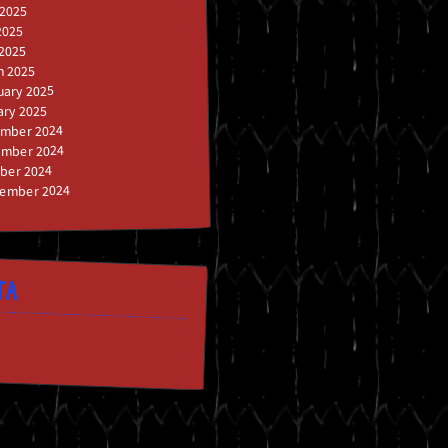
 2025
2025
 2025
h 2025
uary 2025
ary 2025
mber 2024
mber 2024
ber 2024
ember 2024
TA
n