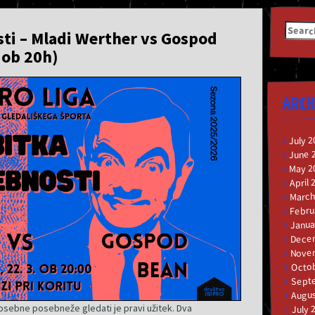
Searc
sti – Mladi Werther vs Gospod
for:
 ob 20h)
ARCH
July 2
June 
May 2
April 
March
Febru
Janua
Dece
Nove
Octob
Sept
Augus
posebne posebneže gledati je pravi užitek. Dva
July 