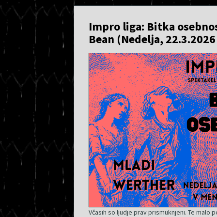
Impro liga: Bitka osebno
Bean (Nedelja, 22.3.2026
Včasih so ljudje prav prismuknjeni. Te malo 