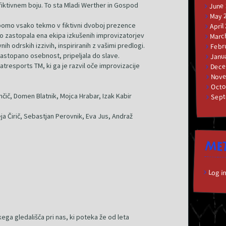
iktivnem boju. To sta Mladi Werther in Gospod
June
May 
omo vsako tekmo v fiktivni dvoboj prezence
April
o zastopala ena ekipa izkušenih improvizatorjev
Marc
ih odrskih izzivih, inspiriranih z vašimi predlogi.
Febr
astopano osebnost, pripeljala do slave.
Janu
Dece
tresports TM, ki ga je razvil oče improvizacije
Nove
Octo
Sept
ič, Domen Blatnik, Mojca Hrabar, Izak Kabir
ja Čirič, Sebastjan Perovnik, Eva Jus, Andraž
ME
Log i
ega gledališča pri nas, ki poteka že od leta