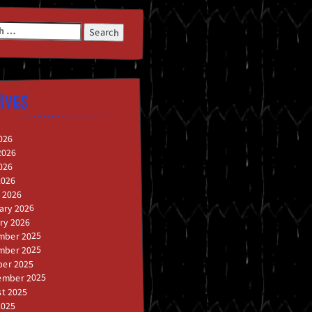
h
IVES
026
2026
026
2026
 2026
ary 2026
ry 2026
mber 2025
mber 2025
er 2025
ember 2025
t 2025
2025