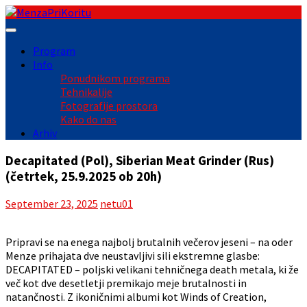
Skip
to
content
Program
Info
Ponudnikom programa
Tehnikalije
Fotografije prostora
Kako do nas
Arhiv
Decapitated (Pol), Siberian Meat Grinder (Rus)
(četrtek, 25.9.2025 ob 20h)
September 23, 2025
netu01
Pripravi se na enega najbolj brutalnih večerov jeseni – na oder
Menze prihajata dve neustavljivi sili ekstremne glasbe:
DECAPITATED – poljski velikani tehničnega death metala, ki že
več kot dve desetletji premikajo meje brutalnosti in
natančnosti. Z ikoničnimi albumi kot Winds of Creation,