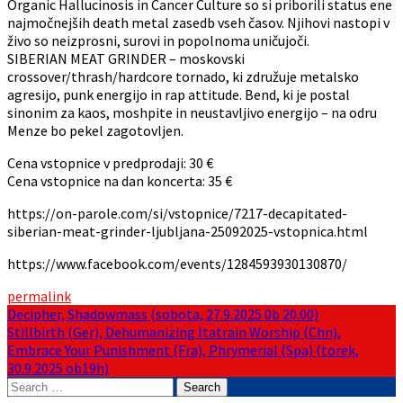
Organic Hallucinosis in Cancer Culture so si priborili status ene
najmočnejših death metal zasedb vseh časov. Njihovi nastopi v
živo so neizprosni, surovi in popolnoma uničujoči.
SIBERIAN MEAT GRINDER – moskovski
crossover/thrash/hardcore tornado, ki združuje metalsko
agresijo, punk energijo in rap attitude. Bend, ki je postal
sinonim za kaos, moshpite in neustavljivo energijo – na odru
Menze bo pekel zagotovljen.
Cena vstopnice v predprodaji: 30 €
Cena vstopnice na dan koncerta: 35 €
https://on-parole.com/si/vstopnice/7217-decapitated-
siberian-meat-grinder-ljubljana-25092025-vstopnica.html
https://www.facebook.com/events/1284593930130870/
permalink
Post
Decipher, Shadowmass (sobota, 27.9.2025 0b 20.00)
Stillbirth (Ger), Dehumanizing Itatrain Worship (Chn),
navigation
Embrace Your Punishment (Fra), Phrymerial (Spa) (torek,
30.9.2025 ob19h)
Search