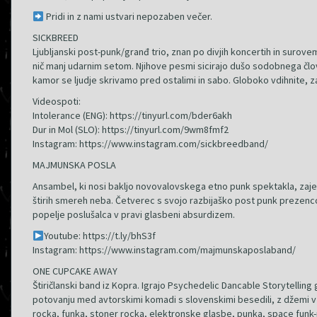
Pridi in z nami ustvari nepozaben večer.
SICKBREED
Ljubljanski post-punk/granđ trio, znan po divjih koncertih in surovem
nič manj udarnim setom. Njihove pesmi sicirajo dušo sodobnega človeka
kamor se ljudje skrivamo pred ostalimi in sabo. Globoko vdihnite, zap
Videospoti:
Intolerance (ENG): https://tinyurl.com/bder6akh
Dur in Mol (SLO): https://tinyurl.com/9wm8fmf2
Instagram: https://www.instagram.com/sickbreedband/
MAJMUNSKA POSLA
Ansambel, ki nosi bakljo novovalovskega etno punk spektakla, zaj
štirih smereh neba. Četverec s svojo razbijaško post punk prezenco
popelje poslušalca v pravi glasbeni absurdizem.
Youtube: https://t.ly/bhS3f
Instagram: https://www.instagram.com/majmunskaposlaband/
ONE CUPCAKE AWAY
Štiričlanski band iz Kopra. Igrajo Psychedelic Dancable Storytellin
potovanju med avtorskimi komadi s slovenskimi besedili, z džemi v 
rocka, funka, stoner rocka, elektronske glasbe, punka, space funk-