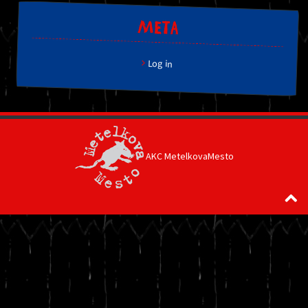
META
Log in
AKC MetelkovaMesto