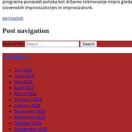
programa ponavadi poteka kot državno tekmovanje impro gledali
slovenskih improvizatorjev in improvizatork.
permalink
Post navigation
Search for:
Archives
July 2026
June 2026
May 2026
April 2026
March 2026
February 2026
January 2026
December 2025
November 2025
October 2025
September 2025