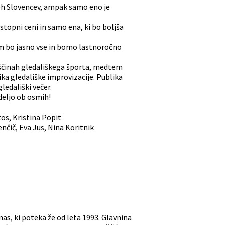
vseh Slovencev, ampak samo eno je
ostopni ceni in samo ena, ki bo boljša
am bo jasno vse in bomo lastnoročno
veščinah gledališkega športa, medtem
ika gledališke improvizacije. Publika
ledališki večer.
deljo ob osmih!
tos, Kristina Popit
nčič, Eva Jus, Nina Koritnik
as, ki poteka že od leta 1993. Glavnina