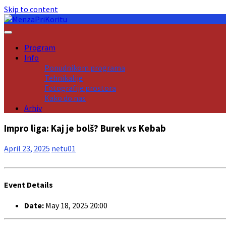
Skip to content
Program
Info
Ponudnikom programa
Tehnikalije
Fotografije prostora
Kako do nas
Arhiv
Impro liga: Kaj je bolš? Burek vs Kebab
April 23, 2025
netu01
Event Details
Date:
May 18, 2025 20:00