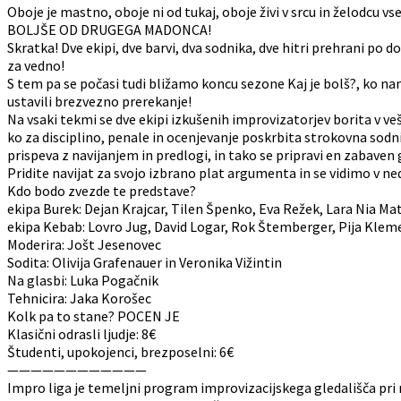
Oboje je mastno, oboje ni od tukaj, oboje živi v srcu in želodcu 
BOLJŠE OD DRUGEGA MADONCA!
Skratka! Dve ekipi, dve barvi, dva sodnika, dve hitri prehrani po d
za vedno!
S tem pa se počasi tudi bližamo koncu sezone Kaj je bolš?, ko n
ustavili brezvezno prerekanje!
Na vsaki tekmi se dve ekipi izkušenih improvizatorjev borita v 
ko za disciplino, penale in ocenjevanje poskrbita strokovna sodn
prispeva z navijanjem in predlogi, in tako se pripravi en zabaven g
Pridite navijat za svojo izbrano plat argumenta in se vidimo v ne
Kdo bodo zvezde te predstave?
ekipa Burek: Dejan Krajcar, Tilen Špenko, Eva Režek, Lara Nia Ma
ekipa Kebab: Lovro Jug, David Logar, Rok Štemberger, Pija Kleme
Moderira: Jošt Jesenovec
Sodita: Olivija Grafenauer in Veronika Vižintin
Na glasbi: Luka Pogačnik
Tehnicira: Jaka Korošec
Kolk pa to stane? POCEN JE
Klasični odrasli ljudje: 8€
Študenti, upokojenci, brezposelni: 6€
————————————
Impro liga je temeljni program improvizacijskega gledališča pri n