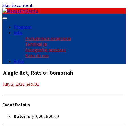
Skip to content
Program
Info
Ponudnikom programa
Tehnikalije
Fotografije prostora
Kako do nas
Arhiv
Jungle Rot, Rats of Gomorrah
July 2, 2026
netu01
Event Details
Date:
July 9, 2026 20:00