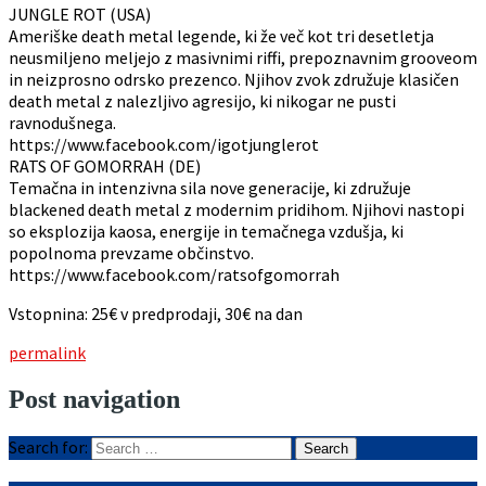
JUNGLE ROT (USA)
Ameriške death metal legende, ki že več kot tri desetletja
neusmiljeno meljejo z masivnimi riffi, prepoznavnim grooveom
in neizprosno odrsko prezenco. Njihov zvok združuje klasičen
death metal z nalezljivo agresijo, ki nikogar ne pusti
ravnodušnega.
https://www.facebook.com/igotjunglerot
RATS OF GOMORRAH (DE)
Temačna in intenzivna sila nove generacije, ki združuje
blackened death metal z modernim pridihom. Njihovi nastopi
so eksplozija kaosa, energije in temačnega vzdušja, ki
popolnoma prevzame občinstvo.
https://www.facebook.com/ratsofgomorrah
Vstopnina: 25€ v predprodaji, 30€ na dan
permalink
Post navigation
Search for: