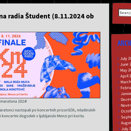
Searc
na radia Študent (8.11.2024 ob
for:
ARCH
July 2
June 
May 2
April 
March
Febru
Janua
Dece
 maratona 2024!
Nove
aratonci nastopali po koncertnih prizoriščih, mladinskih
Octob
ni koncertni dogodek v ljubljanski Menzi pri koritu.
Sept
Augus
July 