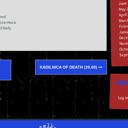
June
s
May 
April
ović
Marc
 roza muca
Febr
et Defy
Janu
Dece
Nove
Octo
Sept
KADILNICA OF DEATH (20.00)
ME
Log i