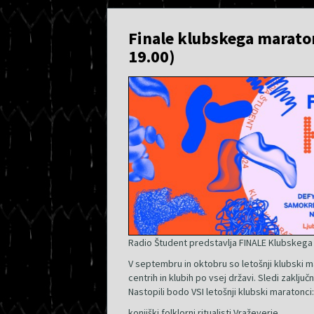
Finale klubskega marato
19.00)
Radio Študent predstavlja FINALE Klubskega
V septembru in oktobru so letošnji klubski m
centrih in klubih po vsej državi. Sledi zaključ
Nastopili bodo VSI letošnji klubski maratonci:
konjiški folklorni ritualisti Vraževerje