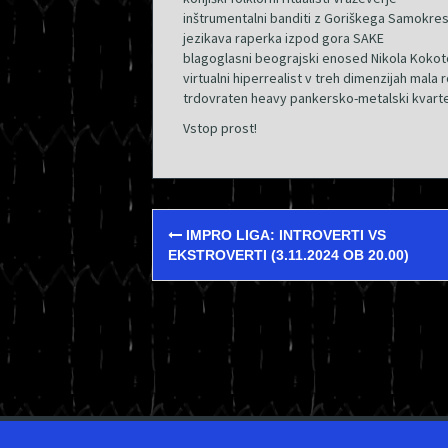
inštrumentalni banditi z Goriškega Samokre
jezikava raperka izpod gora SAKE
️blagoglasni beograjski enosed Nikola Kokot
virtualni hiperrealist v treh dimenzijah mala
trdovraten heavy pankersko-metalski kvart
Vstop prost!
Post
IMPRO LIGA: INTROVERTI VS
navigation
EKSTROVERTI (3.11.2024 OB 20.00)