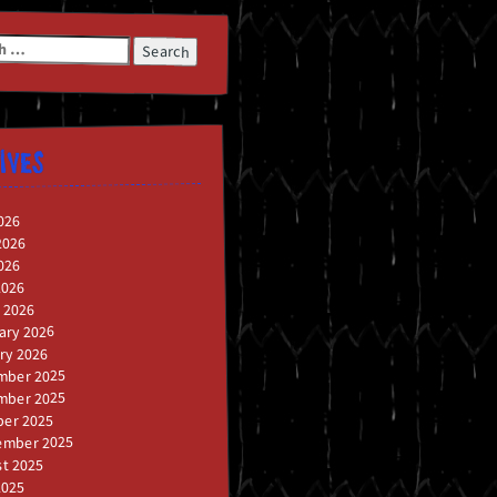
h
IVES
026
2026
026
2026
 2026
ary 2026
ry 2026
mber 2025
mber 2025
er 2025
ember 2025
t 2025
2025