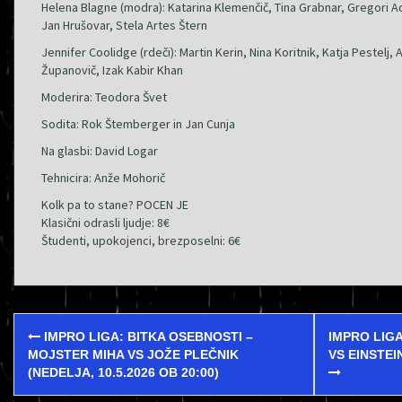
Helena Blagne (modra): Katarina Klemenčič, Tina Grabnar, Gregori A
Jan Hrušovar, Stela Artes Štern
Jennifer Coolidge (rdeči): Martin Kerin, Nina Koritnik, Katja Pestelj, 
Županovič, Izak Kabir Khan
Moderira: Teodora Švet
Sodita: Rok Štemberger in Jan Cunja
Na glasbi: David Logar
Tehnicira: Anže Mohorič
Kolk pa to stane? POCEN JE
Klasični odrasli ljudje: 8€
Študenti, upokojenci, brezposelni: 6€
Post
IMPRO LIGA: BITKA OSEBNOSTI –
IMPRO LIGA
navigation
MOJSTER MIHA VS JOŽE PLEČNIK
VS EINSTEI
(NEDELJA, 10.5.2026 OB 20:00)