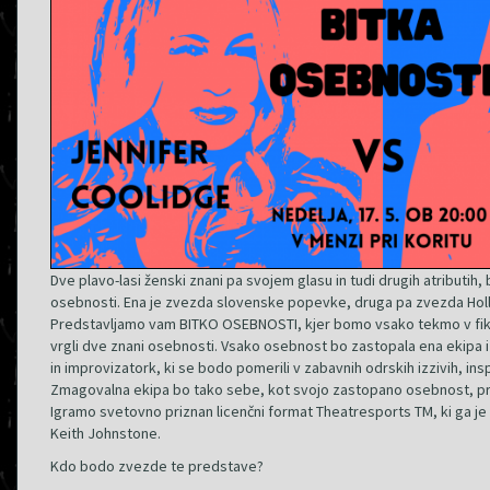
Dve plavo-lasi ženski znani pa svojem glasu in tudi drugih atributih, 
osebnosti. Ena je zvezda slovenske popevke, druga pa zvezda Ho
Predstavljamo vam BITKO OSEBNOSTI, kjer bomo vsako tekmo v fik
vrgli dve znani osebnosti. Vsako osebnost bo zastopala ena ekipa 
in improvizatork, ki se bodo pomerili v zabavnih odrskih izzivih, insp
Zmagovalna ekipa bo tako sebe, kot svojo zastopano osebnost, pri
Igramo svetovno priznan licenčni format Theatresports TM, ki ga je 
Keith Johnstone.
Kdo bodo zvezde te predstave?