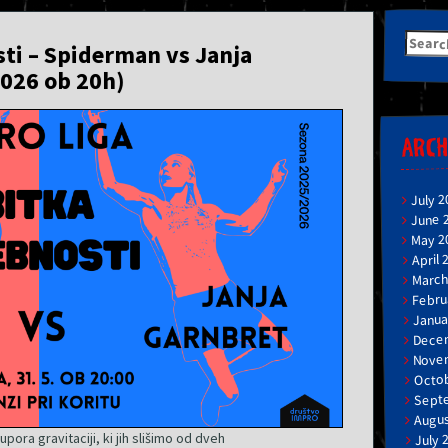
Searc
sti – Spiderman vs Janja
for:
2026 ob 20h)
ARCH
July 2
June 
May 2
April 
March
Febru
Janua
Dece
Nove
Octob
Sept
Augus
pora gravitaciji, ki jih slišimo od dveh
July 