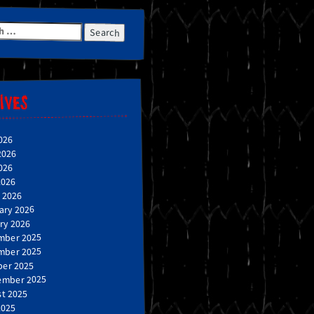
h
IVES
026
2026
026
2026
 2026
ary 2026
ry 2026
mber 2025
mber 2025
er 2025
ember 2025
t 2025
2025