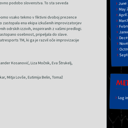
vetovno podobo slovenstva. To sta seveda
June
May 
April
omo vsako tekmo v fiktivni dvoboj prezence
Marc
o zastopala ena ekipa izkušenih improvizatorjev
Febr
ih odrskih izzivih, inspiriranih z vašimi predlogi.
Janu
astopano osebnost, pripeljala do slave.
Dece
tresports TM, ki ga je razvil oče improvizacije
Nove
Octo
Sept
ander Kosanović, Liza Močnik, Eva Štrukelj,
ar, Mitja Lovše, Eutimija Belin, Tomaž
ME
Log i