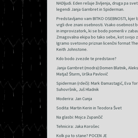
NADljudi. Eden rešuje življenja, druga pa s
legendi Janja Garnbret in Spiderman.
Predstavljamo vam BITKO OSEBNOSTI, kjer b
vrgli dve znani osebnosti. Vsako osebnost b
in improvizatork, ki se bodo pomerili v zabavn
Zmagovalna ekipa bo tako sebe, kot svojo z
Igramo svetovno priznan licenčni format Thea
Keith Johnstone.
Kdo bodo zvezde te predstave?
Janja Garnbret (modra):Domen Blatnik, Aleks
Matjaž Šturm, Urška Pavlovič
Spiderman (rdeči): Mark Đamastagić, Eva Tork
Suhovršnik, Juš Hladnik
Moderira: Jan Cunja
Sodita: Martin Kerin in Teodora Švet
Na glasbi: Mojca Zupančič
Tehnicira: Jaka Korošec
Kolk pa to stane? POCEN JE