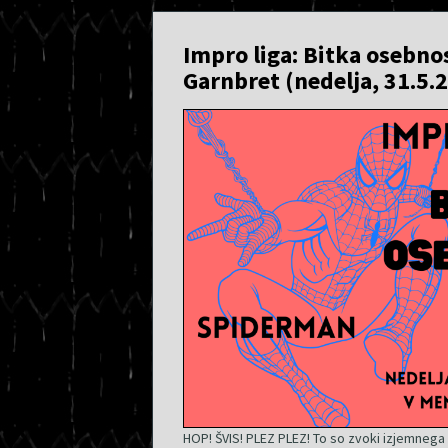
Impro liga: Bitka osebno
Garnbret (nedelja, 31.5.
HOP! ŠVIS! PLEZ PLEZ! To so zvoki izjemnega u