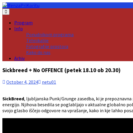
Skip
to
content
Program
Info
Ponudnikom programa
Tehnikalije
Fotografije prostora
Kako do nas
Arhiv
Sickbreed + No OFFENCE (petek 18.10 ob 20.30)
October 4, 2024
netu01
SickBreed
, ljubljanska Punk/Grunge zasedba, ki je prepoznavna 
energijo. Njihova besedila se poglabljajo v aktualne globalno po
svojo glasbo iščejo odgovore na vprašanje, kako in kje lahko po