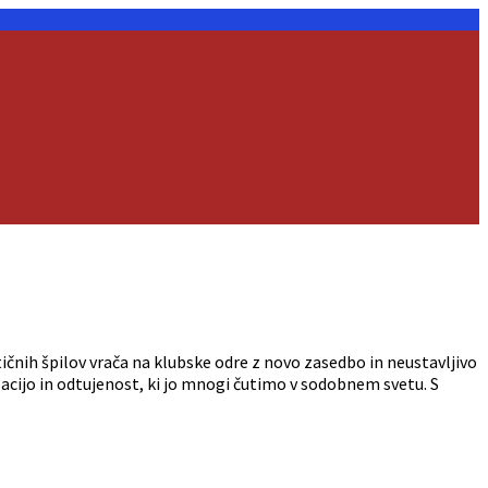
čnih špilov vrača na klubske odre z novo zasedbo in neustavljivo
acijo in odtujenost, ki jo mnogi čutimo v sodobnem svetu. S