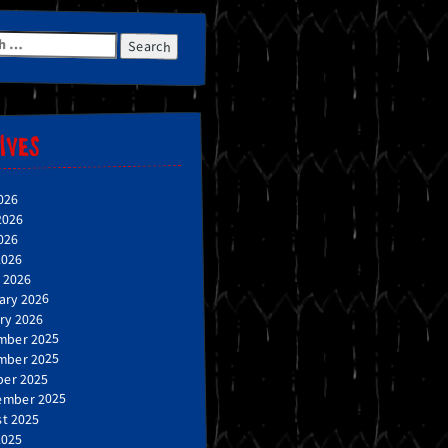
h
IVES
026
2026
026
2026
 2026
ary 2026
ry 2026
mber 2025
mber 2025
er 2025
ember 2025
t 2025
2025