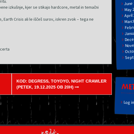
itu.
June
ne izkušnje, kjer se stikajo hardcore, metal in temačni
May 
April
Earth Crisis ali le iščeš surov, iskren zvok – tega ne
Marc
Febr
Janu
Dece
Nove
ncerta
Octo
Sept
KOD: DEGRESS, TOYOYO, NIGHT CRAWLER
ME
(PETEK, 19.12.2025 OB 20H)
Log i