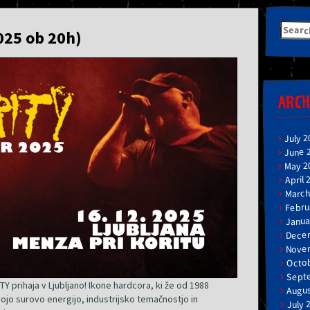
Searc
2025 ob 20h)
for:
ARCH
July 2
June 
May 2
April 
March
Febru
Janua
Dece
Nove
Octob
Sept
 prihaja v Ljubljano! Ikone hardcora, ki že od 1988
Augus
jo surovo energijo, industrijsko temačnostjo in
July 