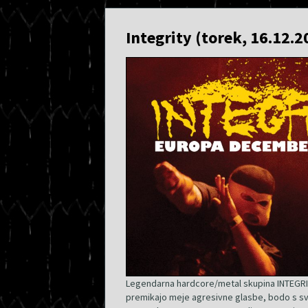
Integrity (torek, 16.12.
Legendarna hardcore/metal skupina INTEGRITY
premikajo meje agresivne glasbe, bodo s svo