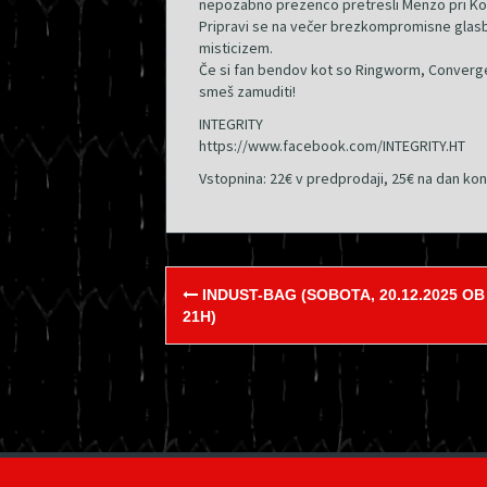
nepozabno prezenco pretresli Menzo pri Kor
Pripravi se na večer brezkompromisne glasbe
misticizem.
Če si fan bendov kot so Ringworm, Converge, 
smeš zamuditi!
INTEGRITY
https://www.facebook.com/INTEGRITY.HT
Vstopnina: 22€ v predprodaji, 25€ na dan ko
Post
INDUST-BAG (SOBOTA, 20.12.2025 OB
navigation
21H)