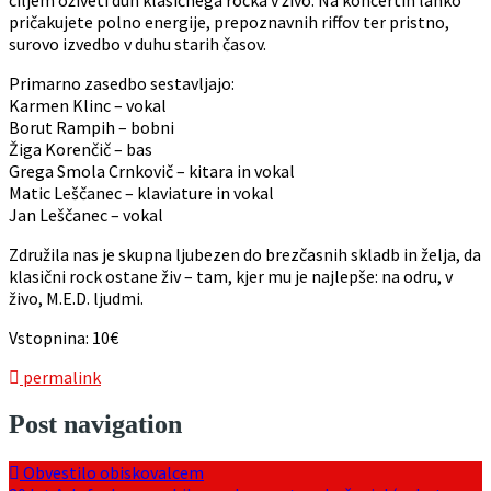
ciljem oživeti duh klasičnega rocka v živo. Na koncertih lahko
pričakujete polno energije, prepoznavnih riffov ter pristno,
surovo izvedbo v duhu starih časov.
Primarno zasedbo sestavljajo:
Karmen Klinc – vokal
Borut Rampih – bobni
Žiga Korenčič – bas
Grega Smola Crnkovič – kitara in vokal
Matic Leščanec – klaviature in vokal
Jan Leščanec – vokal
Združila nas je skupna ljubezen do brezčasnih skladb in želja, da
klasični rock ostane živ – tam, kjer mu je najlepše: na odru, v
živo, M.E.D. ljudmi.
Vstopnina: 10€
permalink
Post navigation
Obvestilo obiskovalcem