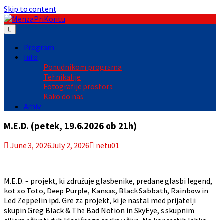
Skip to content
Program
Info
Ponudnikom programa
Tehnikalije
Fotografije prostora
Kako do nas
Arhiv
M.E.D. (petek, 19.6.2026 ob 21h)
June 3, 2026
July 2, 2026
netu01
M.E.D. – projekt, ki združuje glasbenike, predane glasbi legend,
kot so Toto, Deep Purple, Kansas, Black Sabbath, Rainbow in
Led Zeppelin ipd. Gre za projekt, ki je nastal med prijatelji
skupin Greg Black & The Bad Notion in SkyEye, s skupnim