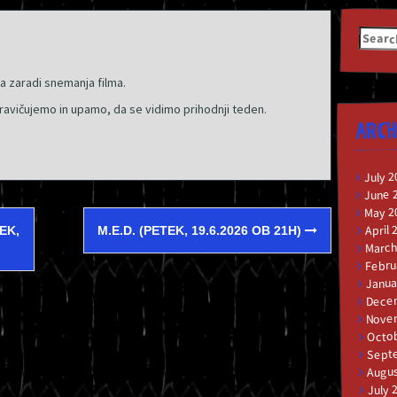
Searc
for:
a zaradi snemanja filma.
avičujemo in upamo, da se vidimo prihodnji teden.
ARCH
July 2
June 
May 2
April 
EK,
M.E.D. (PETEK, 19.6.2026 OB 21H)
March
Febru
Janua
Dece
Nove
Octob
Sept
Augus
July 