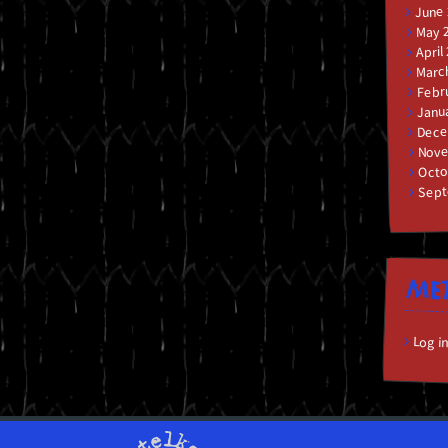
June
May 
April
Marc
Febr
Janu
Dece
Nove
Octo
Sept
ME
Log i