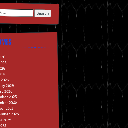
h
IVES
026
2026
026
2026
 2026
ary 2026
ry 2026
mber 2025
mber 2025
er 2025
ember 2025
t 2025
2025