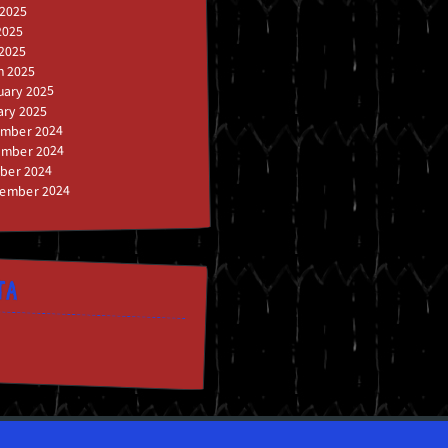
 2025
2025
 2025
h 2025
uary 2025
ary 2025
mber 2024
mber 2024
ber 2024
ember 2024
TA
n