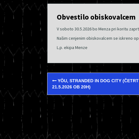
Obvestilo obiskovalcem
V soboto 30.5.2026 bo Menza pri koritu zaprt
Našim cenjenim obiskovalcem se iskreno opr
L.p. ekipa Menze
Post
YÖU, STRANDED IN DOG CITY (ČETRT
navigation
21.5.2026 OB 20H)