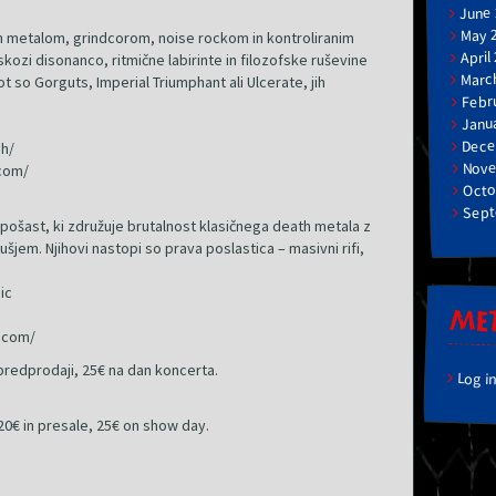
June
May 
h metalom, grindcorom, noise rockom in kontroliranim
April
kozi disonanco, ritmične labirinte in filozofske ruševine
Marc
t so Gorguts, Imperial Triumphant ali Ulcerate, jih
Febr
Janu
Dece
sh/
Nove
com/
Octo
Sept
 pošast, ki združuje brutalnost klasičnega death metala z
šjem. Njihovi nastopi so prava poslastica – masivni rifi,
ic
ME
.com/
predprodaji, 25€ na dan koncerta.
Log i
20€ in presale, 25€ on show day.