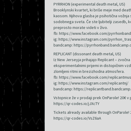
PYRRHON (experimental death metal, US)
Brooklynski kvartet, ki briše meje med deat
kaosom. Njihova glasba je psihotična vožnja s
sodobnega sveta. Če ste ljubitelji zasedb, ko
preprosto morate videti v živo.
fb: https://www.facebook.com/pyrrhonband
ig: https://www.instagram.com/pyrrhon_tra
bandcamp: https://pyrrhonband.bandcamp.
REPLICANT (dissonant death metal, US)
Iz New Jerseyja prihajajo Replicant – zvočna
eksperimentalnimi prijemi in distopičnim vzdu
zlomljeni ritmi in brezizhodna atmosfera.
fb: https://www.facebook.com/replicantmus
ig: https://www.instagram.com/replicantnj/
bandcamp: https://replicantband.bandcamp
Vstopnice že v prodaji prek OnParole! 20€ v 
https://qr-codes.io/jJXcTY
Tickets already available through OnParole! 
https://qr-codes.io/VsZ6aA