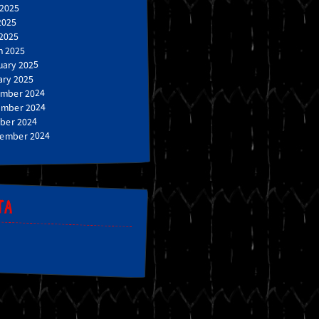
 2025
2025
 2025
h 2025
uary 2025
ary 2025
mber 2024
mber 2024
ber 2024
ember 2024
TA
n