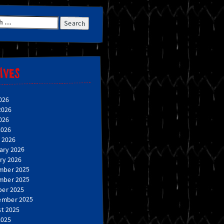
h
IVES
026
2026
026
2026
 2026
ary 2026
ry 2026
mber 2025
mber 2025
er 2025
ember 2025
t 2025
2025