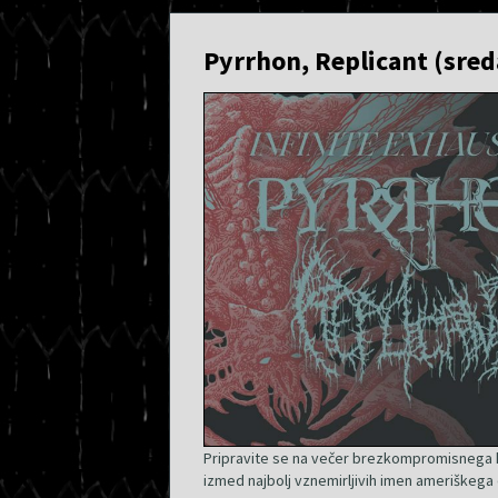
Pyrrhon, Replicant (sred
Pripravite se na večer brezkompromisnega hr
izmed najbolj vznemirljivih imen ameriškeg