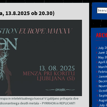
Searc
a, 13.8.2025 ob 20.30)
for:
ARCH
July 2
June 
May 2
April 
March
Febru
Janua
Dece
Nove
Octob
Sept
upa in intelektualnega kaosa! V Ljubljano prihajata dve
Augus
a disonantnega death metala – PYRRHON in REPLICANT!
July 