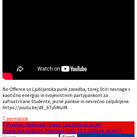
No Offence so Ljubljanska punk zasedba, torej; štiri nesnage s
kaotično energijo in svojevrstnim partypankom za
zafrustrirane študente, jezne pankse in nesrečno zaljubljene.
https://youtu.be/dE_6Ty5MulM
permalink
Post
Pyrrhon, Replicant (sreda, 13.8.2025 ob 20.30)
Impro liga in IGLU+: Playlista (SOB, 13. 9. 2025 ob 20:30)
navigation
Search