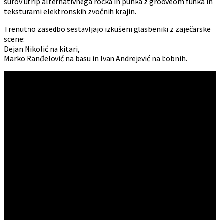
surov utrip alternativnega rocka in punka z grooveom funka in
teksturami elektronskih zvočnih krajin.
Trenutno zasedbo sestavljajo izkušeni glasbeniki z zaječarske
scene:
Dejan Nikolić na kitari,
Marko Ranđelović na basu in Ivan Andrejević na bobnih.