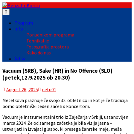
Skip
to
content
Program
Info
Ponudnikom programa
Tehnikalije
Fotografije prostora
Kako do nas
Arhiv
Vacuum (SRB), Sake (HR) in No Offence (SLO)
(petek,12.9.2025 ob 20.30)
August 26, 2025
netu01
Metelkova praznuje že svojo 32. obletnico in kot je že tradicija
bomo obletniški teden začeli s koncertom.
Vacuum je instrumentalni trio iz Zaječarja v Srbiji, ustanovljen
marca 2014. Že od samega začetka je bila vizija jasna –
ustvarjati in izvajati glasbo, ki presega žanrske meje, meša