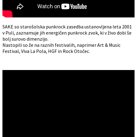
SAKE so starošolska punkrock zasedba ustanovljena leta 2001
v Puli, zaznamuje jih energičen punkrock zvok, ki v živo dobi še
bolj surovo dimenzijo.
Nastopili so že na raznih festivalih, naprimer Art & Music
Festival, Viva La Pola, HGF in Rock Otočec.