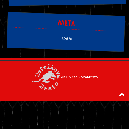
META
Log in
AKC MetelkovaMesto