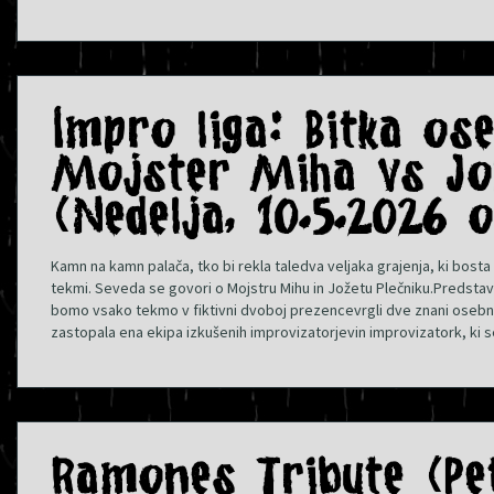
Impro liga: Bitka os
Mojster Miha vs Jož
(Nedelja, 10.5.2026 
Kamn na kamn palača, tko bi rekla taledva veljaka grajenja, ki bosta
tekmi. Seveda se govori o Mojstru Mihu in Jožetu Plečniku.Predst
bomo vsako tekmo v fiktivni dvoboj prezencevrgli dve znani oseb
zastopala ena ekipa izkušenih improvizatorjevin improvizatork, ki 
Ramones Tribute (Pet