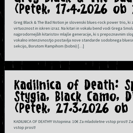
(Petek, 17.4.2026 ob 
Greg Black & The Bad Notion je slovenski blues-rock power trio, ki
virtuoznost in iskren izraz. Na kitari in vokalu bend vodi Grega Smo
najprodornejših kitaristov mlajše generacije, ki s prepoznavnim slo
vokalno intenzivnostjo postavlja nove standarde sodobnega bluesr
sekcijo, Borutom Rampihom (bobni) […]
Kadilnica of Death: S
Stygia, Black Camo, D
(Petek, 27.3.2026 ob
KADILNICA OF DEATH!!! Vstopnina: 10€ Za mladoletne vstop prost! Za
vstop prost!