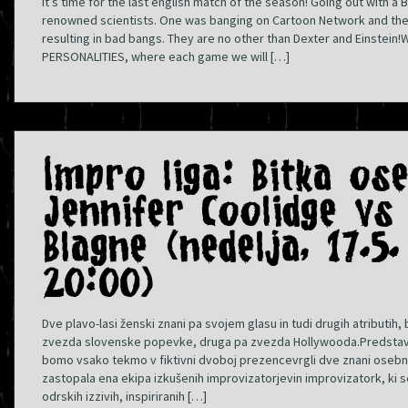
It’s time for the last english match of the season! Going out with 
renowned scientists. One was banging on Cartoon Network and the o
resulting in bad bangs. They are no other than Dexter and Einstein
PERSONALITIES, where each game we will […]
Impro liga: Bitka os
Jennifer Coolidge vs
Blagne (nedelja, 17.5
20:00)
Dve plavo-lasi ženski znani pa svojem glasu in tudi drugih atributih, 
zvezda slovenske popevke, druga pa zvezda Hollywooda.Predstav
bomo vsako tekmo v fiktivni dvoboj prezencevrgli dve znani oseb
zastopala ena ekipa izkušenih improvizatorjevin improvizatork, ki 
odrskih izzivih, inspiriranih […]