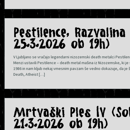
Pestilence, Razvalina
25.3.2026 ob 19h)
V Ljubljano se vračajo legendarni nizozemski death metalci Pestilenc
Menzi ustavili Pestilence – death metal mašina iz Nizozemske, ki je 
1986 in nam kljub nekaj vmesnim pavzam še vedno dokazuje, da je š
Death, Atheist […]
Mrtvaški Ples IV (So
21.3.2026 ob 19h)