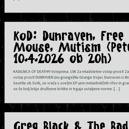
KoD: Dunraven, Free 
Mouse, Mutism (Pete
10.4.2026 ob 20h)
KADILNICA OF DEATH!!! Vstopnina: 10€ Za mladoletne vstop prost! Za
vstop prost! DUNRAVEN (nu-grunge)Nu-Grunge trojec Dunraven iz Bistr
Seattle ob Sotli, se vrača s svežim EP-jem melanholičnih rifov in gra
se še bolj lotijo družbene kritike in trgajo ustaljene norme. […]
Greg Black & The Ba