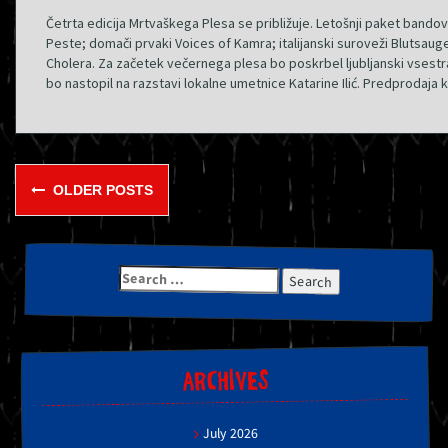
Četrta edicija Mrtvaškega Plesa se približuje. Letošnji paket bandov
Peste; domači prvaki Voices of Kamra; italijanski suroveži Blutsauge
Cholera. Za začetek večernega plesa bo poskrbel ljubljanski vsestr
bo nastopil na razstavi lokalne umetnice Katarine Ilić. Predprodaja k
Posts
OLDER POSTS
navigation
Search
for:
ARCHIVES
July 2026