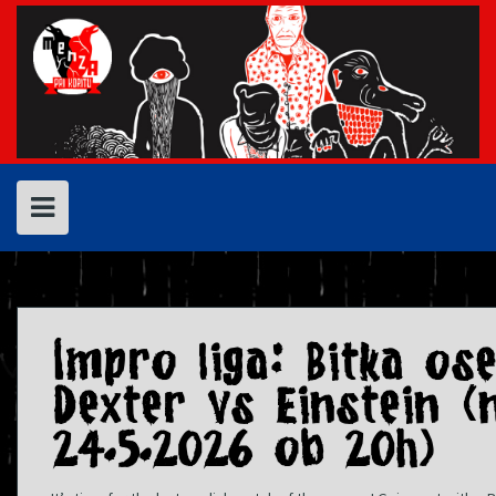
Skip
to
content
Impro liga: Bitka os
Dexter vs Einstein (n
24.5.2026 ob 20h)