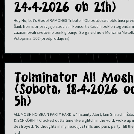
24.4.2026 ob 21h)
Hey Ho, Let’s Gooo! RAMONES Tribute !!!Ob petdeseti obletnici prv
Šank Norris pripravljajo specialni koncert v čast in poklon legendarn
zaznamovali svetovno punk gibanje. Se ga vidmo v Menzi na Metelko
Vstopnina: 10€ (predprodaje ni)
Tolminator All Mosh
(Sobota, 18.4.2026 o
5h)
ALL MOSH NO BRAIN PARTY HARD w/ Insanity Alert, Lim Smrad in Ži
& SCHKÖRN !!! Cracked outta time like a glitch in the void, woke up in
destroyed. No thoughts in my head, just riffs and pain, party ’till the
[…]